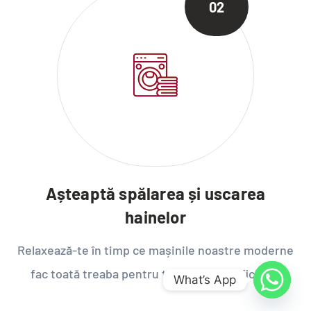
02
Așteaptă spălarea și uscarea
hainelor
Relaxează-te în timp ce mașinile noastre moderne
fac toată treaba pentru tine, rapid și eficient.
What’s App